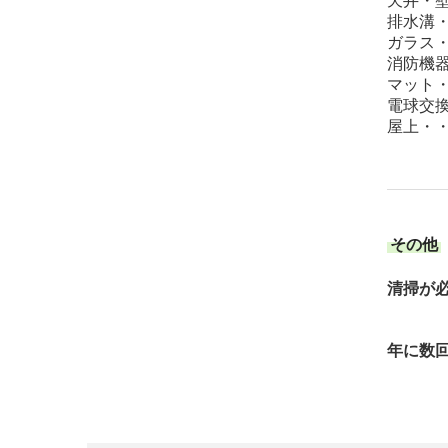
天井・
排水溝
ガラス
消防機
マット
電球交
屋上・
その他
清掃が
年に数