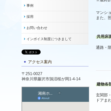
事例
マンシ
採用
また、
お問い合わせ
共用床
インボイス制度につきまして
通路・
アクセス案内
〒251-0027
神奈川県藤沢市鵠沼桜が岡1-4-14
建物各
玄関部
ドアま