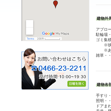
建物外
アプロ
駐輪場
ゴミ集
※状態
※ある
雑草・
建物各
手すり
照明・
ドアま