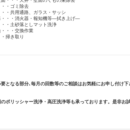
壁面・・・天井・壁面のくもの巣除去
・・・ゴミ除去
・・・共用通路、ガラス・サッシ
器・・・消火器・報知機等―拭き上げ―
・・・土砂落としマット洗浄
換・・・交換作業
・・掃き取り
必要となる部分､毎月の回数等のご相談は
お気軽にお申し付け下
回のポリッシャー洗浄・高圧洗浄等も承っております。是非お